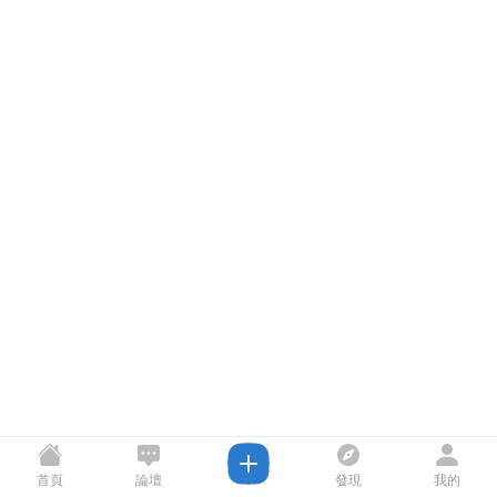
首頁
論壇
發現
我的