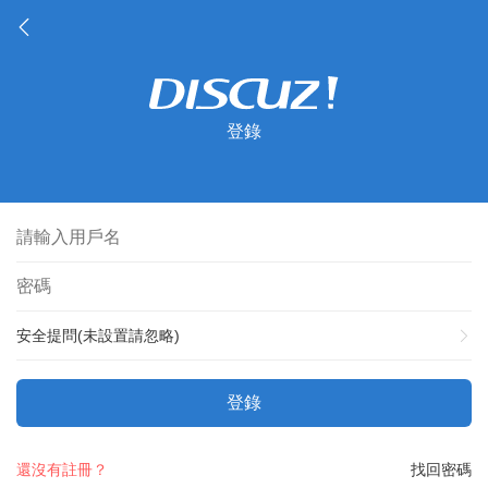
登錄
安全提問(未設置請忽略)
登錄
還沒有註冊？
找回密碼