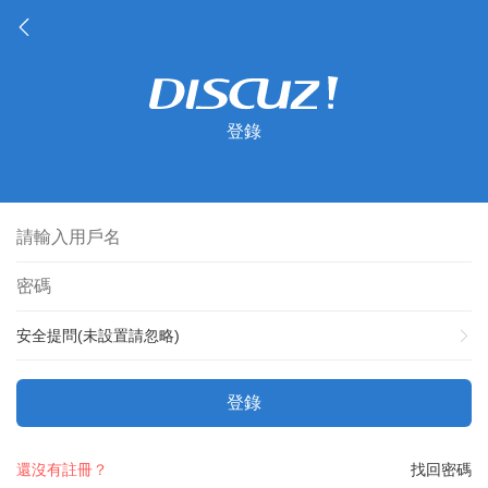
登錄
安全提問(未設置請忽略)
登錄
還沒有註冊？
找回密碼