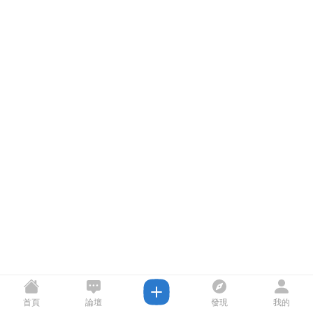
首頁
論壇
發現
我的