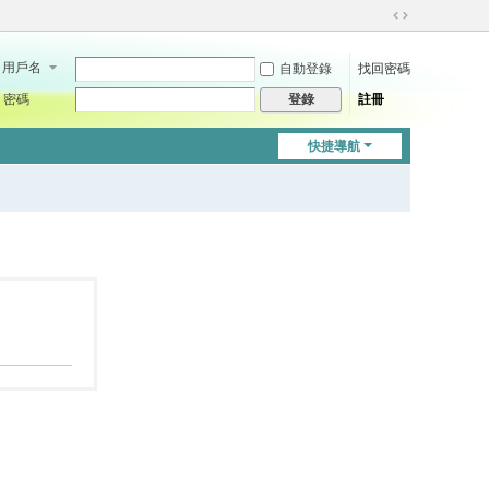
切
換
用戶名
自動登錄
找回密碼
到
寬
密碼
註冊
登錄
版
快捷導航