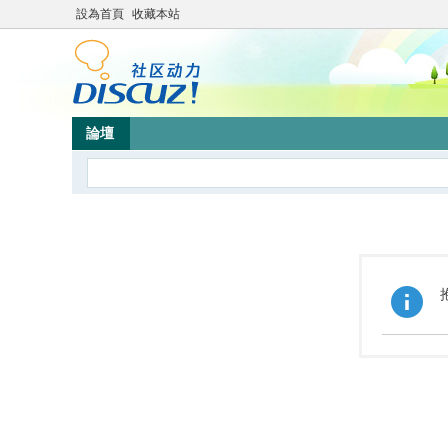
設為首頁
收藏本站
論壇