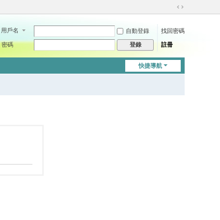
切
換
用戶名
自動登錄
找回密碼
到
寬
密碼
註冊
登錄
版
快捷導航