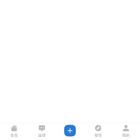
首頁
論壇
發現
我的