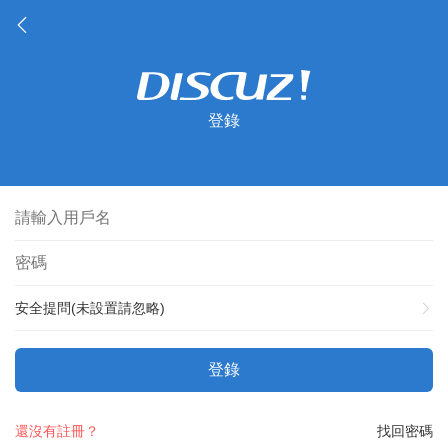
登錄
安全提問(未設置請忽略)
登錄
還沒有註冊？
找回密碼