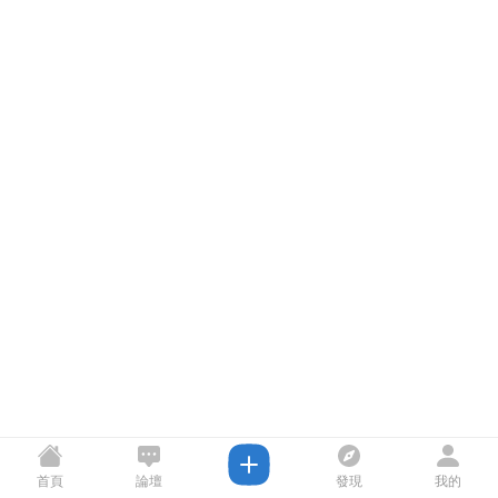
首頁
論壇
發現
我的