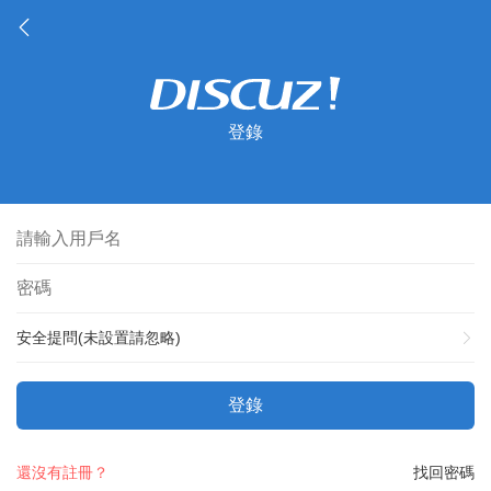
登錄
安全提問(未設置請忽略)
登錄
還沒有註冊？
找回密碼