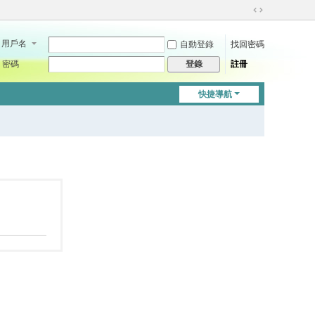
切
換
用戶名
自動登錄
找回密碼
到
寬
密碼
註冊
登錄
版
快捷導航