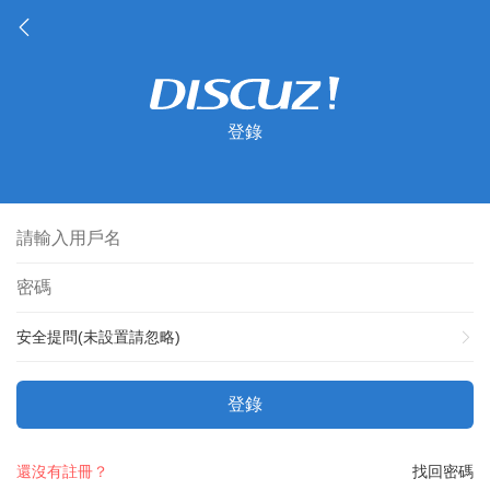
登錄
安全提問(未設置請忽略)
登錄
還沒有註冊？
找回密碼