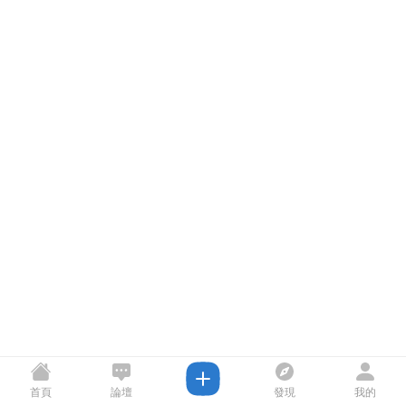
首頁
論壇
發現
我的