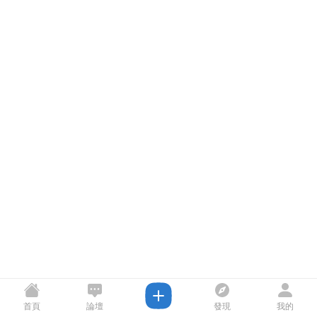
首頁
論壇
發現
我的