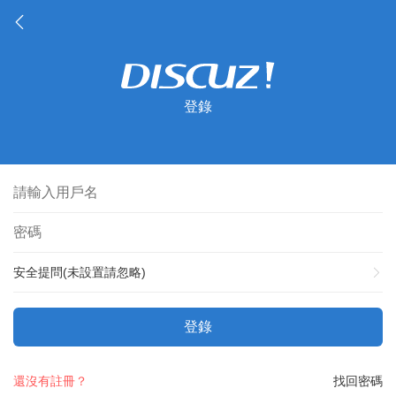
登錄
安全提問(未設置請忽略)
登錄
還沒有註冊？
找回密碼