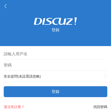
登錄
安全提問(未設置請忽略)
登錄
還沒有註冊？
找回密碼