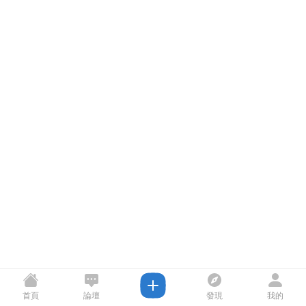
首頁
論壇
發現
我的