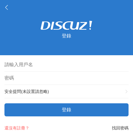
登錄
安全提問(未設置請忽略)
登錄
還沒有註冊？
找回密碼