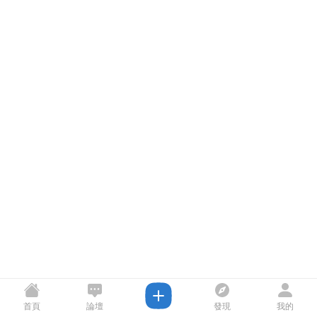
首頁
論壇
發現
我的