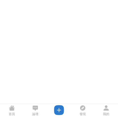
首頁
論壇
發現
我的