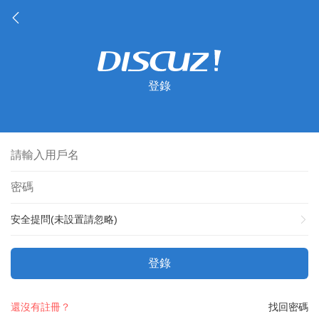
登錄
安全提問(未設置請忽略)
登錄
還沒有註冊？
找回密碼