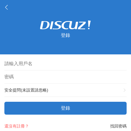
登錄
安全提問(未設置請忽略)
登錄
還沒有註冊？
找回密碼