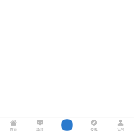
首頁
論壇
發現
我的