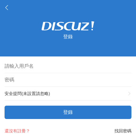
登錄
安全提問(未設置請忽略)
登錄
還沒有註冊？
找回密碼