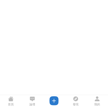
首頁
論壇
發現
我的