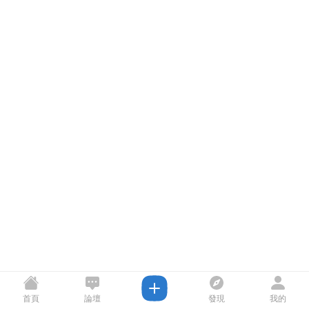
首頁
論壇
發現
我的