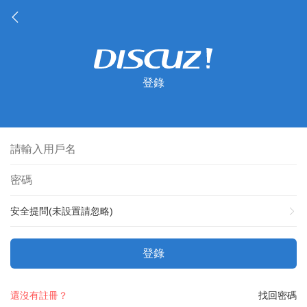
登錄
安全提問(未設置請忽略)
登錄
還沒有註冊？
找回密碼