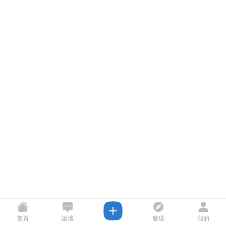
首頁
論壇
發現
我的