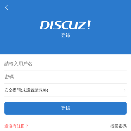
登錄
安全提問(未設置請忽略)
登錄
還沒有註冊？
找回密碼