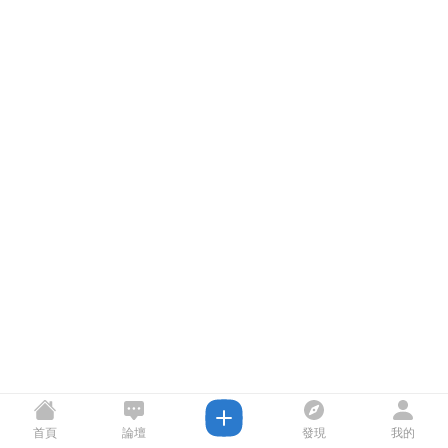
首頁
論壇
發現
我的