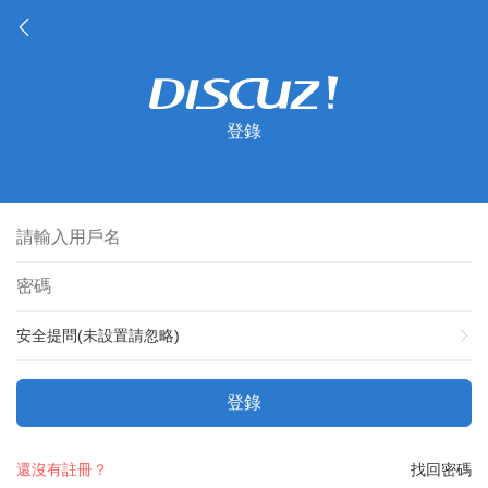
登錄
安全提問(未設置請忽略)
登錄
還沒有註冊？
找回密碼