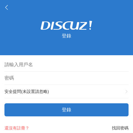
登錄
安全提問(未設置請忽略)
登錄
還沒有註冊？
找回密碼