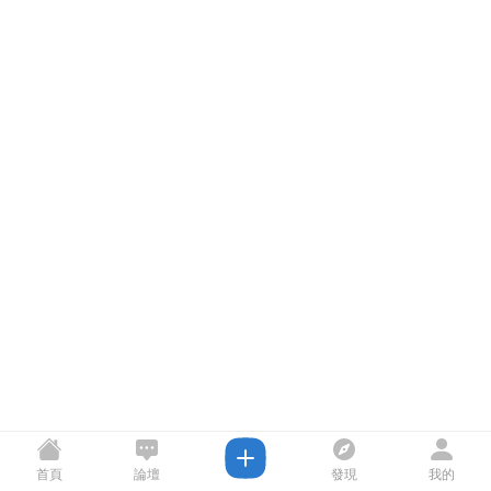
首頁
論壇
發現
我的