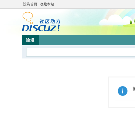
設為首頁
收藏本站
論壇