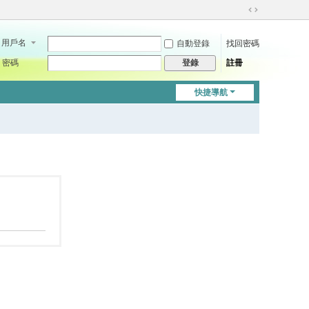
切
換
用戶名
自動登錄
找回密碼
到
寬
密碼
註冊
登錄
版
快捷導航