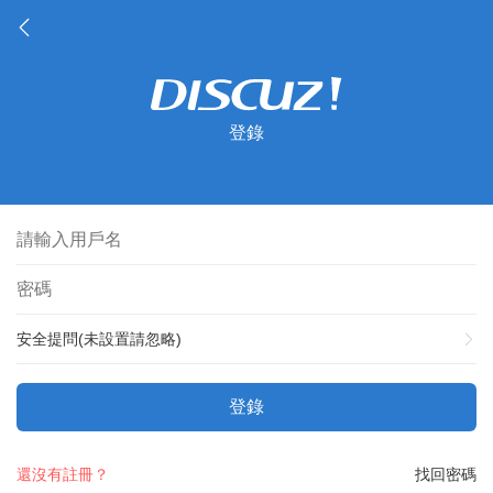
登錄
安全提問(未設置請忽略)
登錄
還沒有註冊？
找回密碼