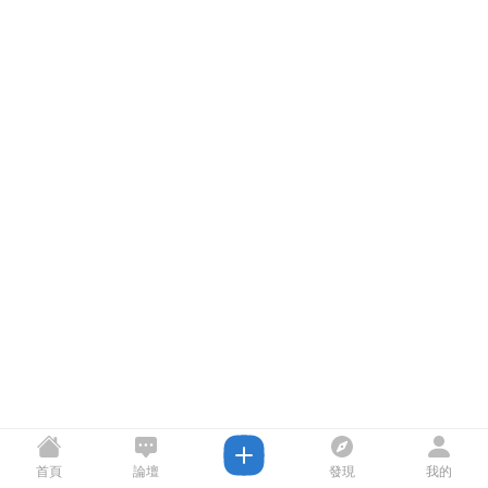
首頁
論壇
發現
我的