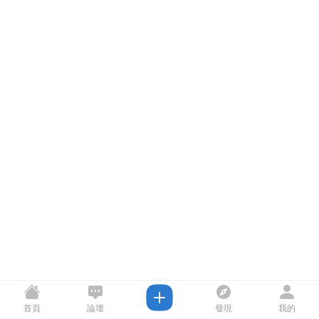
首頁
論壇
發現
我的