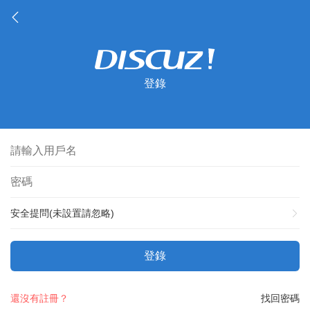
登錄
安全提問(未設置請忽略)
登錄
還沒有註冊？
找回密碼