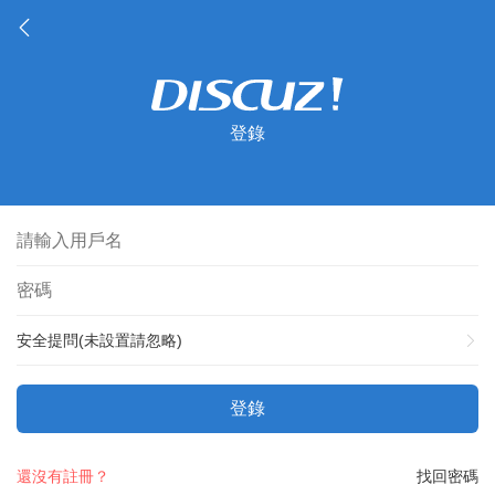
登錄
安全提問(未設置請忽略)
登錄
還沒有註冊？
找回密碼