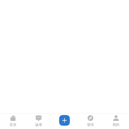
首頁
論壇
發現
我的