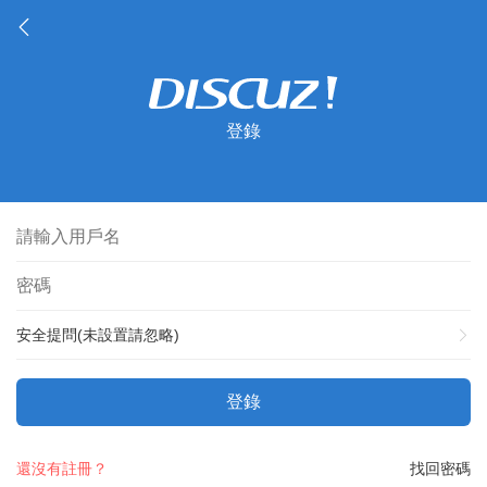
登錄
安全提問(未設置請忽略)
登錄
還沒有註冊？
找回密碼