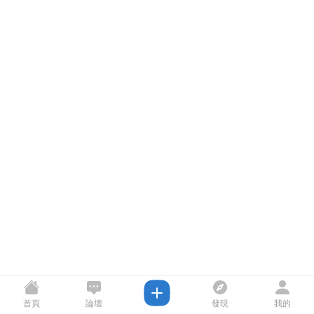
首頁
論壇
發現
我的