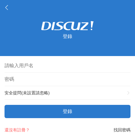
登錄
安全提問(未設置請忽略)
登錄
還沒有註冊？
找回密碼