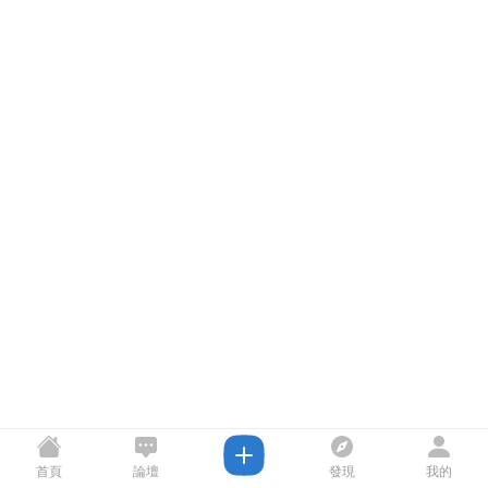
首頁
論壇
發現
我的