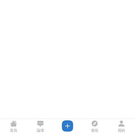
首頁
論壇
發現
我的