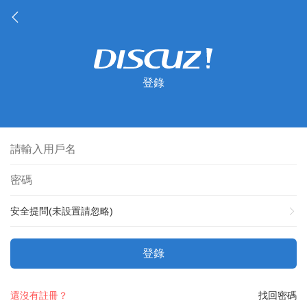
登錄
安全提問(未設置請忽略)
登錄
還沒有註冊？
找回密碼