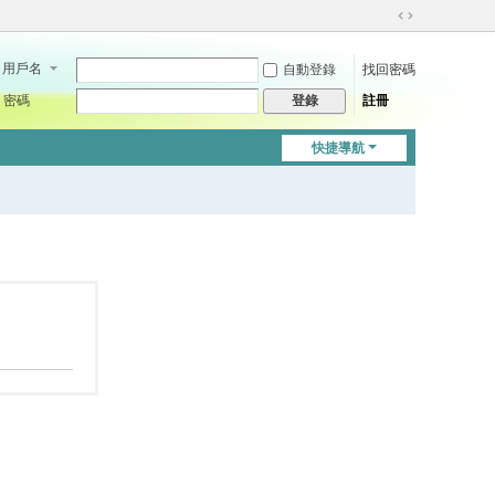
切
換
用戶名
自動登錄
找回密碼
到
寬
密碼
註冊
登錄
版
快捷導航