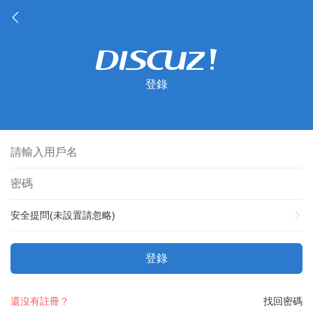
登錄
安全提問(未設置請忽略)
登錄
還沒有註冊？
找回密碼