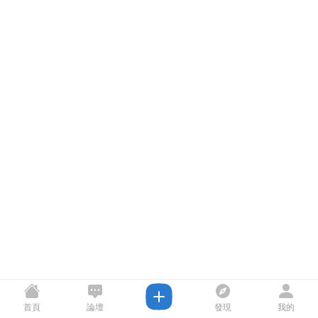
首頁
論壇
發現
我的