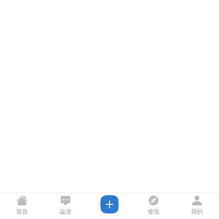
首頁
論壇
發現
我的