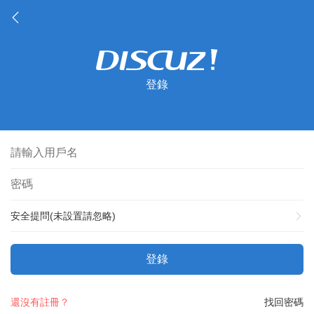
登錄
安全提問(未設置請忽略)
登錄
還沒有註冊？
找回密碼