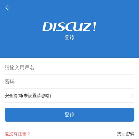
登錄
安全提問(未設置請忽略)
登錄
還沒有註冊？
找回密碼