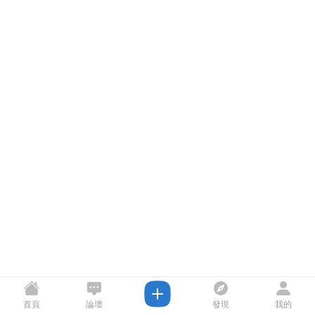
首頁
論壇
發現
我的