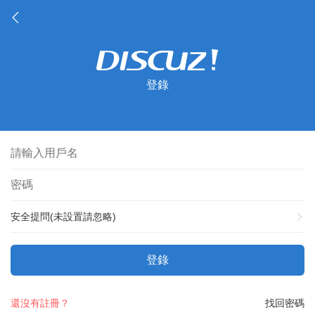
登錄
安全提問(未設置請忽略)
登錄
還沒有註冊？
找回密碼