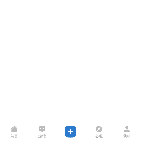
首頁
論壇
發現
我的