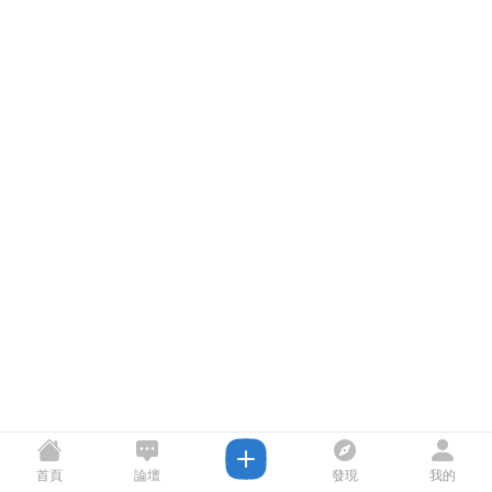
首頁
論壇
發現
我的