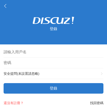
登錄
安全提問(未設置請忽略)
登錄
還沒有註冊？
找回密碼