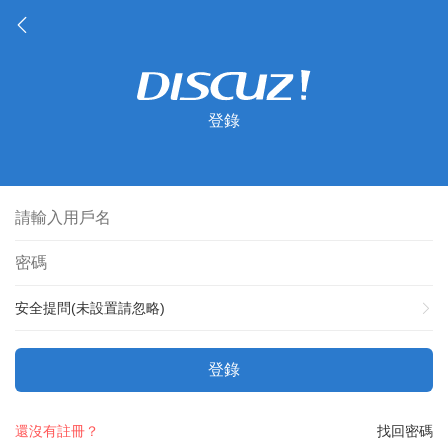
登錄
安全提問(未設置請忽略)
登錄
還沒有註冊？
找回密碼