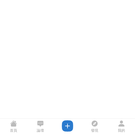
首頁
論壇
發現
我的