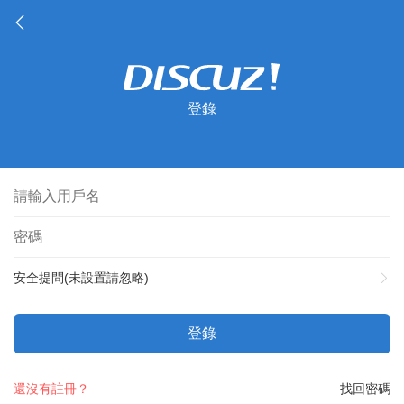
登錄
安全提問(未設置請忽略)
登錄
還沒有註冊？
找回密碼