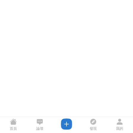
首頁
論壇
發現
我的