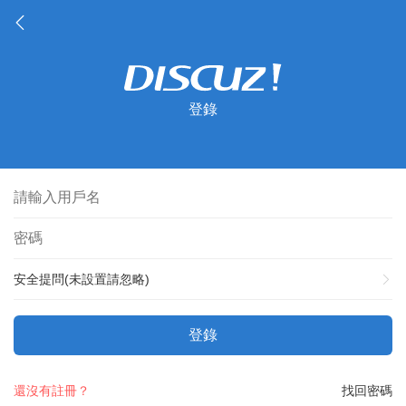
登錄
安全提問(未設置請忽略)
登錄
還沒有註冊？
找回密碼