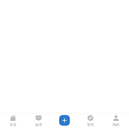
首頁
論壇
發現
我的