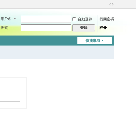
切
換
用戶名
自動登錄
找回密碼
到
寬
密碼
註冊
登錄
版
快捷導航