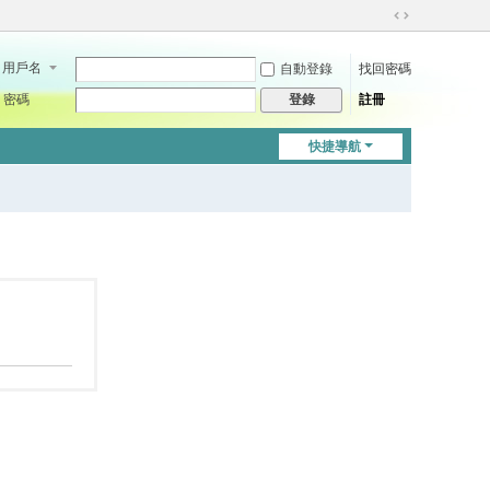
切
換
用戶名
自動登錄
找回密碼
到
寬
密碼
註冊
登錄
版
快捷導航