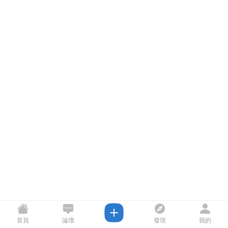
首頁
論壇
發現
我的