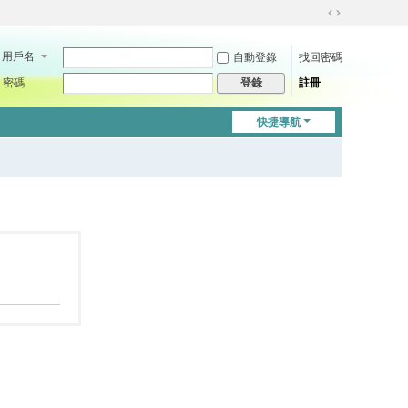
切
換
用戶名
自動登錄
找回密碼
到
寬
密碼
註冊
登錄
版
快捷導航