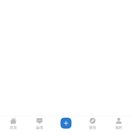
首頁
論壇
發現
我的