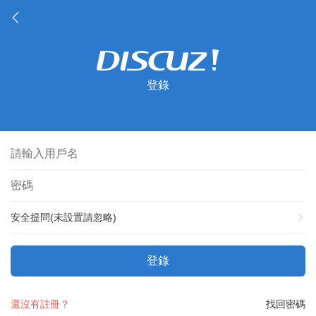
登錄
安全提問(未設置請忽略)
登錄
還沒有註冊？
找回密碼