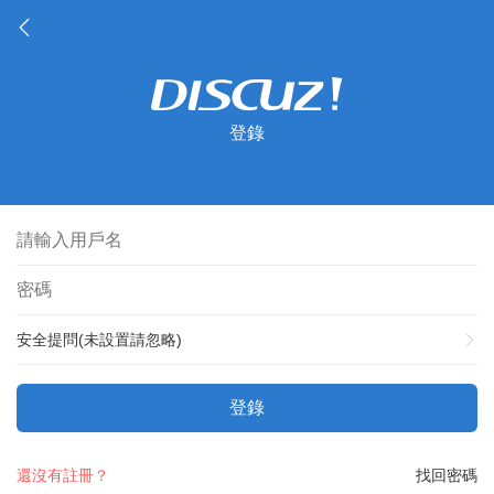
登錄
安全提問(未設置請忽略)
登錄
還沒有註冊？
找回密碼