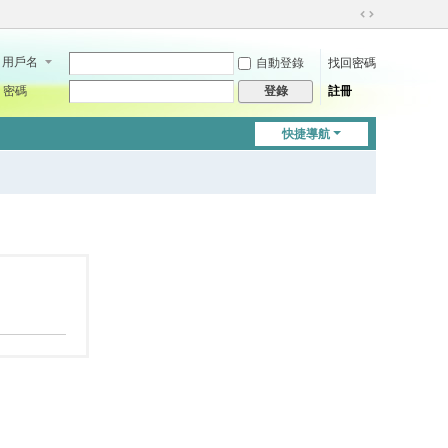
切
換
用戶名
自動登錄
找回密碼
到
寬
密碼
註冊
登錄
版
快捷導航