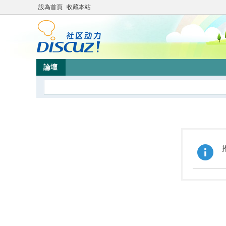
設為首頁
收藏本站
論壇