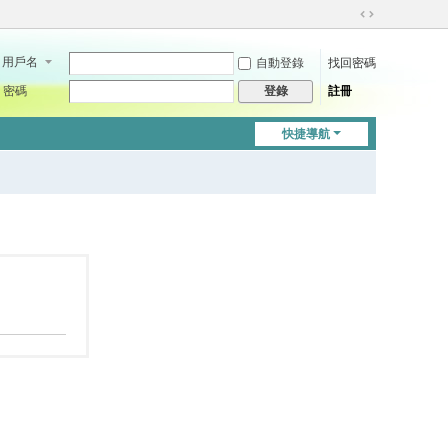
切
換
用戶名
自動登錄
找回密碼
到
寬
密碼
註冊
登錄
版
快捷導航