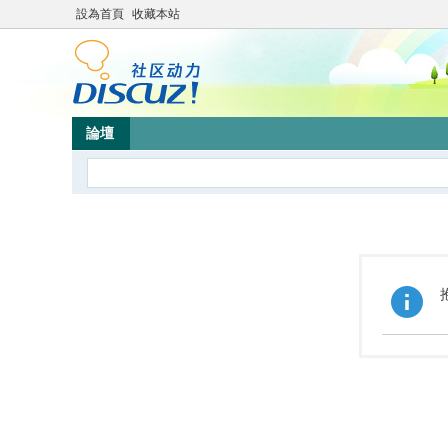
設為首頁
收藏本站
論壇