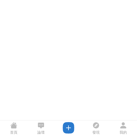
首頁
論壇
發現
我的