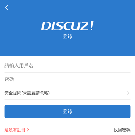
登錄
安全提問(未設置請忽略)
登錄
還沒有註冊？
找回密碼