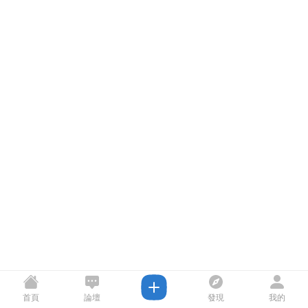
首頁
論壇
發現
我的