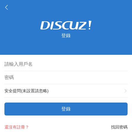
登錄
安全提問(未設置請忽略)
登錄
還沒有註冊？
找回密碼