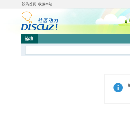
設為首頁
收藏本站
論壇