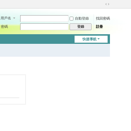
切
換
用戶名
自動登錄
找回密碼
到
寬
密碼
註冊
登錄
版
快捷導航