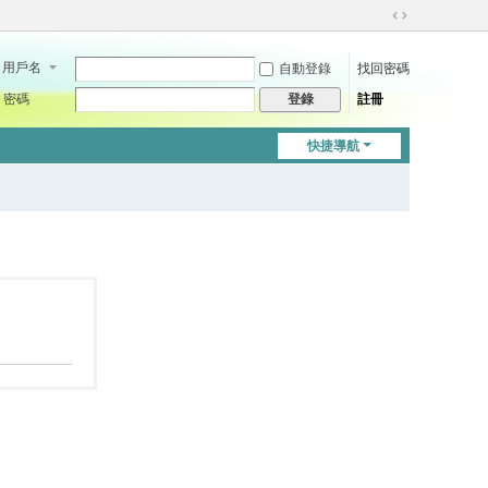
切
換
用戶名
自動登錄
找回密碼
到
寬
密碼
註冊
登錄
版
快捷導航