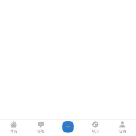
首頁
論壇
發現
我的