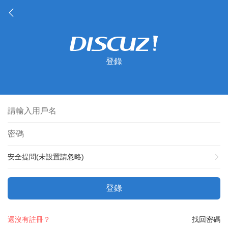
登錄
安全提問(未設置請忽略)
登錄
還沒有註冊？
找回密碼