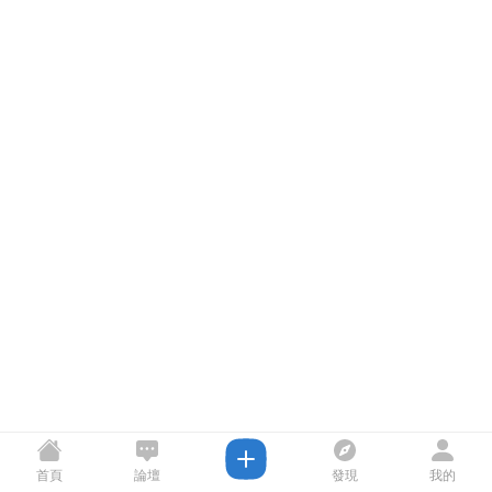
首頁
論壇
發現
我的