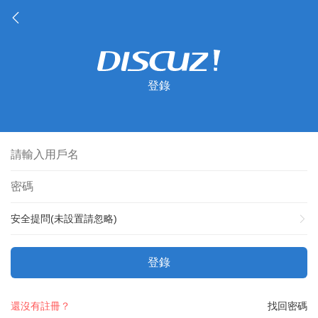
登錄
安全提問(未設置請忽略)
登錄
還沒有註冊？
找回密碼