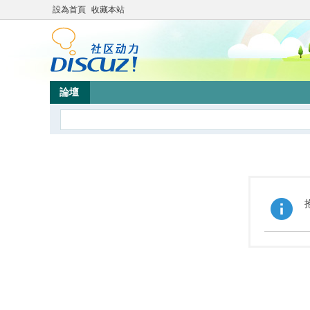
設為首頁
收藏本站
論壇