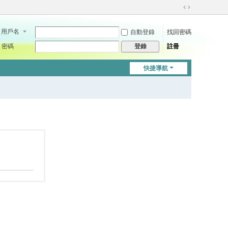
切
換
用戶名
自動登錄
找回密碼
到
寬
密碼
註冊
登錄
版
快捷導航