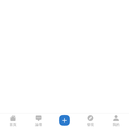
首頁
論壇
發現
我的