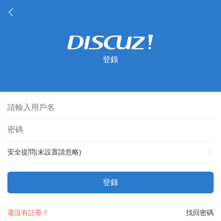
登錄
安全提問(未設置請忽略)
登錄
還沒有註冊？
找回密碼